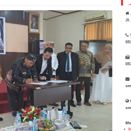
Jl
05
05
sm
sm
Me
I