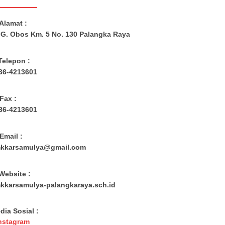
Alamat :
. G. Obos Km. 5 No. 130 Palangka Raya
Telepon :
36-4213601
Fax :
36-4213601
Email :
kkarsamulya@gmail.com
Website :
kkarsamulya-palangkaraya.sch.id
dia Sosial :
nstagram