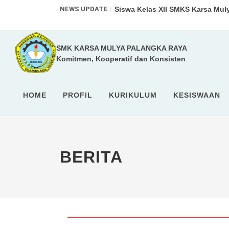
NEWS UPDATE :
Siswa Kelas XII SMKS Karsa Mul
SMKS Karsa Mulya Palangka Raya
SMK KARSA MULYA PALANGKA RAYA
SMKS Karsa Mulya Palangka Raya 
Komitmen, Kooperatif dan Konsisten
LKS SMK Tingkat Provinsi Kalim
O2SN Tingkat SMA/SMK Kota Pala
HOME
PROFIL
KURIKULUM
KESISWAAN
Lomba IT Software Solutions for
SMKS Karsa Mulya Palangka Ray
BERITA
SISWA SMKS KARSA MULYA PALA
SMKS Karsa Mulya Palangka Raya
Siswa SMKS Karsa Mulya Palangk