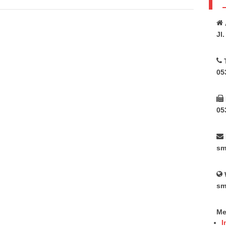
Jl
05
05
sm
sm
Me
I