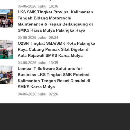
06-06-2026 pukul 18:36
LKS SMK Tingkat Provinsi Kalimantan
Tengah Bidang Motorcycle
Maintenance & Repair Berlangsung di
SMKS Karsa Mulya Palangka Raya
05-06-2026 pukul 09:34
O2SN Tingkat SMA/SMK Kota Palangka
Raya Cabang Pencak Silat Digelar di
Aula Rajawali SMKS Karsa Mulya
04-06-2026 pukul 13:35
Lomba IT Software Solutions for
Business LKS Tingkat SMK Provinsi
Kalimantan Tengah Resmi Dimulai di
SMKS Karsa Mulya
04-06-2026 pukul 07:26