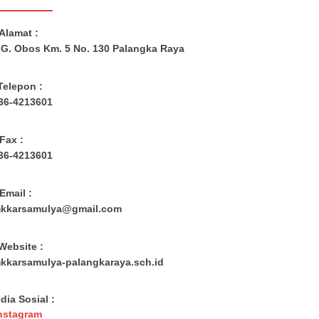
Alamat :
. G. Obos Km. 5 No. 130 Palangka Raya
Telepon :
36-4213601
Fax :
36-4213601
Email :
kkarsamulya@gmail.com
Website :
kkarsamulya-palangkaraya.sch.id
dia Sosial :
nstagram