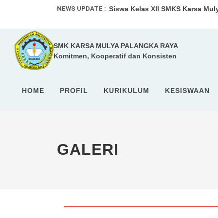
NEWS UPDATE :
Siswa Kelas XII SMKS Karsa Mul
SMKS Karsa Mulya Palangka Raya
SMK KARSA MULYA PALANGKA RAYA
SMKS Karsa Mulya Palangka Raya 
Komitmen, Kooperatif dan Konsisten
LKS SMK Tingkat Provinsi Kalim
O2SN Tingkat SMA/SMK Kota Pala
HOME
PROFIL
KURIKULUM
KESISWAAN
Lomba IT Software Solutions for
SMKS Karsa Mulya Palangka Ray
GALERI
SISWA SMKS KARSA MULYA PALA
SMKS Karsa Mulya Palangka Raya
Siswa SMKS Karsa Mulya Palangk