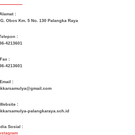
Alamat :
. G. Obos Km. 5 No. 130 Palangka Raya
Telepon :
36-4213601
Fax :
36-4213601
Email :
kkarsamulya@gmail.com
Website :
kkarsamulya-palangkaraya.sch.id
dia Sosial :
nstagram