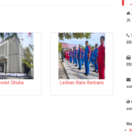
Jl
05
05
holat Dhuha
Latihan Baris Berbaris
sm
sm
Me
I