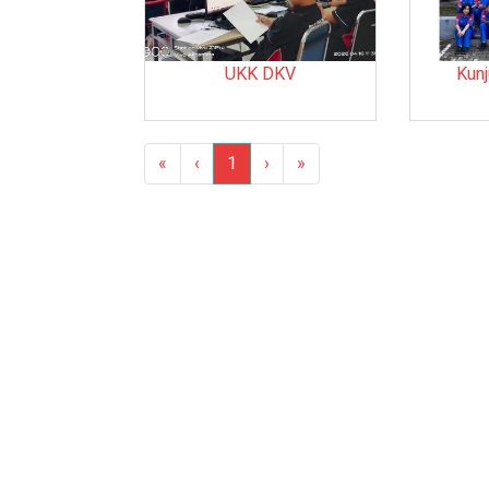
UKK DKV
Kunj
«
‹
1
›
»