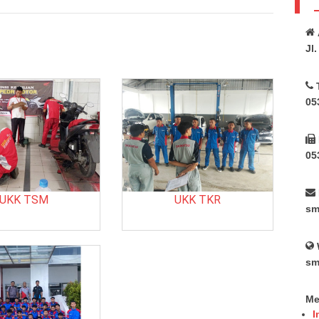
Jl
05
05
UKK TSM
UKK TKR
sm
sm
Me
I