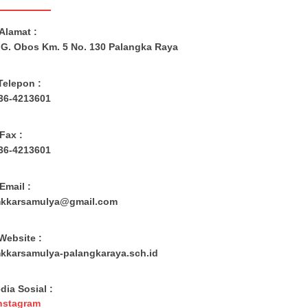
Alamat :
. G. Obos Km. 5 No. 130 Palangka Raya
Telepon :
36-4213601
Fax :
36-4213601
Email :
kkarsamulya@gmail.com
Website :
kkarsamulya-palangkaraya.sch.id
dia Sosial :
nstagram