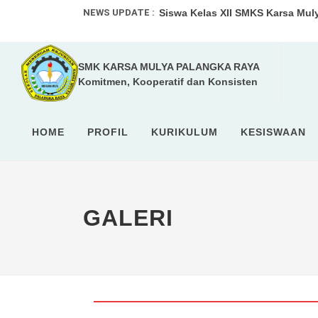
NEWS UPDATE :
Siswa Kelas XII SMKS Karsa Mul
SMKS Karsa Mulya Palangka Raya
SMK KARSA MULYA PALANGKA RAYA
SMKS Karsa Mulya Palangka Raya 
Komitmen, Kooperatif dan Konsisten
LKS SMK Tingkat Provinsi Kalim
O2SN Tingkat SMA/SMK Kota Pala
HOME
PROFIL
KURIKULUM
KESISWAAN
Lomba IT Software Solutions for
SMKS Karsa Mulya Palangka Ray
GALERI
SISWA SMKS KARSA MULYA PALA
SMKS Karsa Mulya Palangka Raya
Siswa SMKS Karsa Mulya Palangk